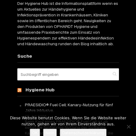
Der Hygiene Hub ist die Informationsplattform wenn es
um Aktuelles zur Händehygiene und
Infektionsprävention in Krankenhäusern, Kliniken
sowie im öffentlichen Bereich geht. Neuigkeiten zu
den Produkten von OPHARDT Hygiene und
umfassende Praxisberichte zum Einsatz von
Hygienespendern zur effektiven Händedesinfektion
und Händewaschung runden den Blog inhaltlich ab.
Suche
Hygiene Hub
PRAESIDIO® Fuel Cell: Kanary-Nutzung für fünf
Jahre inklusive.
29. Juli 2026
Diese Website benutzt Cookies. Wenn Sie die Website weiter
Beim Kauf eines PRAESIDIO® Fuel Cell ist ab
nutzen, gehen wir von Ihrem Einverständnis aus.
sofort die fünfjährige Nutzung der Software
OK
Nein
Datenschutzerklärung
Kanary enthalten. Anwender erhalten damit die