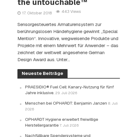
the untouchable™
443 Views
17. Oktober 2018
Sensorgesteuertes Armaturensystem zur
berührungslosen Händehygiene gewinnt „Special
Mention“. Innovative, wegweisende Produkte und
Projekte mit einem Mehrwert für Anwender – das
zeichnet der weltweit angesehene German
Design Award aus. Unter...
Neueste Beiträge
PRAESIDIO® Fuel Cell: Kanary-Nutzung für fünf
Jahre inklusive.
29. Juli 2026
Menschen bei OPHARDT: Benjamin Janzen
8. Juli
2026
OPHARDT Hygiene erweitert freiwillige
Herstellergarantie
7. Juli 2026
Nachfüllbare Spendersysteme und