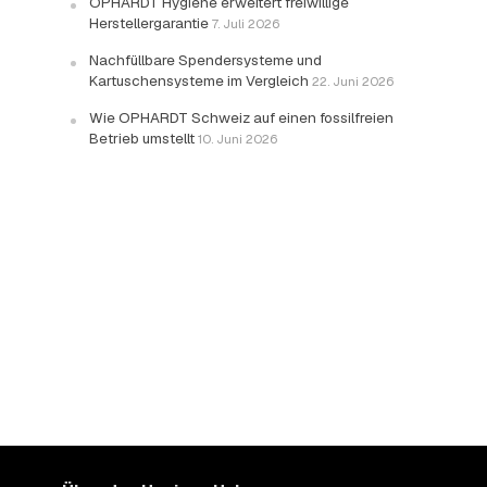
OPHARDT Hygiene erweitert freiwillige
Herstellergarantie
7. Juli 2026
Nachfüllbare Spendersysteme und
Kartuschensysteme im Vergleich
22. Juni 2026
Wie OPHARDT Schweiz auf einen fossilfreien
Betrieb umstellt
10. Juni 2026