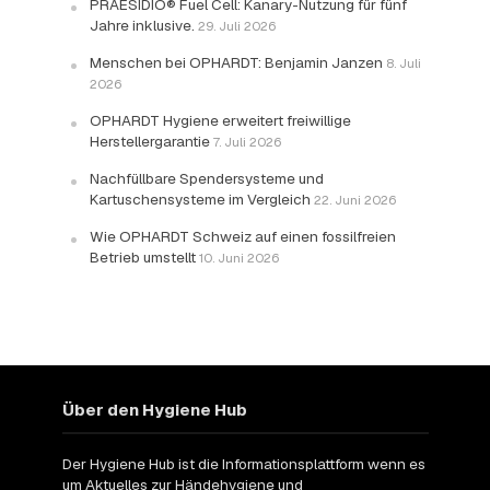
PRAESIDIO® Fuel Cell: Kanary-Nutzung für fünf
Jahre inklusive.
29. Juli 2026
Menschen bei OPHARDT: Benjamin Janzen
8. Juli
2026
OPHARDT Hygiene erweitert freiwillige
Herstellergarantie
7. Juli 2026
Nachfüllbare Spendersysteme und
Kartuschensysteme im Vergleich
22. Juni 2026
Wie OPHARDT Schweiz auf einen fossilfreien
Betrieb umstellt
10. Juni 2026
Über den Hygiene Hub
Der Hygiene Hub ist die Informationsplattform wenn es
um Aktuelles zur Händehygiene und