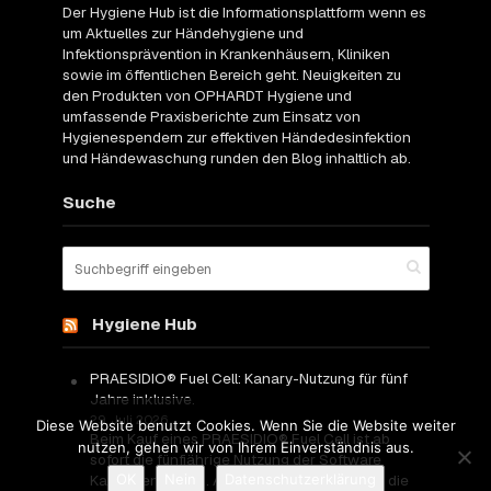
Der Hygiene Hub ist die Informationsplattform wenn es
um Aktuelles zur Händehygiene und
Infektionsprävention in Krankenhäusern, Kliniken
sowie im öffentlichen Bereich geht. Neuigkeiten zu
den Produkten von OPHARDT Hygiene und
umfassende Praxisberichte zum Einsatz von
Hygienespendern zur effektiven Händedesinfektion
und Händewaschung runden den Blog inhaltlich ab.
Suche
Hygiene Hub
PRAESIDIO® Fuel Cell: Kanary-Nutzung für fünf
Jahre inklusive.
29. Juli 2026
Diese Website benutzt Cookies. Wenn Sie die Website weiter
Beim Kauf eines PRAESIDIO® Fuel Cell ist ab
nutzen, gehen wir von Ihrem Einverständnis aus.
sofort die fünfjährige Nutzung der Software
OK
Nein
Datenschutzerklärung
Kanary enthalten. Anwender erhalten damit die