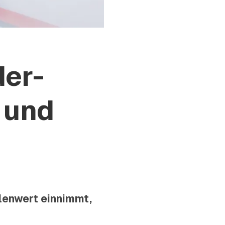
er-
 und
llenwert einnimmt,