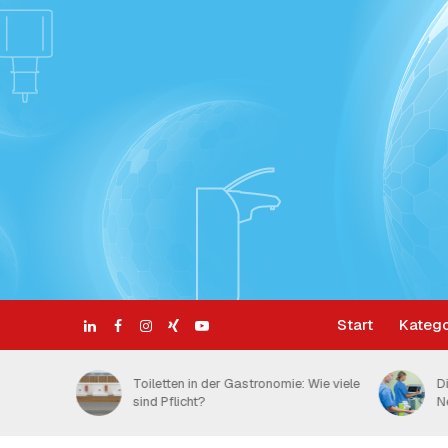
Start
Katego
 Wie viele
Die 5 Momente der Händehygiene:
S
Neue Compliance-Daten
H