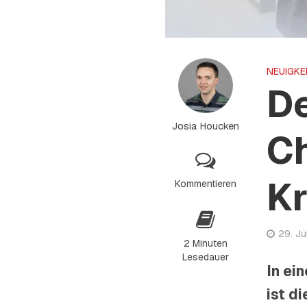
NEUIGKE
D
Josia Houcken
Ch
K
Kommentieren
29. Ju
2 Minuten
Lesedauer
In ei
ist d