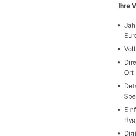
Ihre 
Jähr
Eur
Vol
Dire
Ort
Deta
Spe
Ein
Hyg
Dig