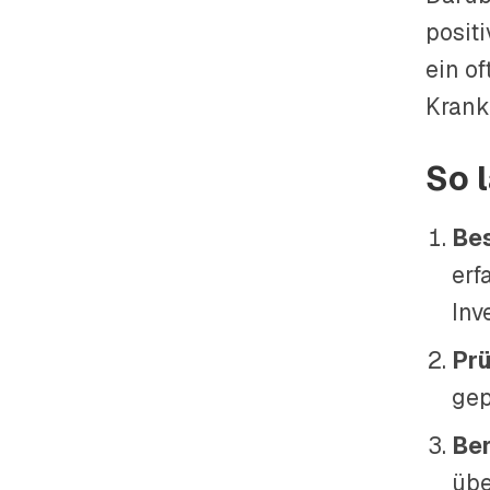
posit
ein o
Krank
So 
Be
erf
Inv
Prü
gep
Ber
übe