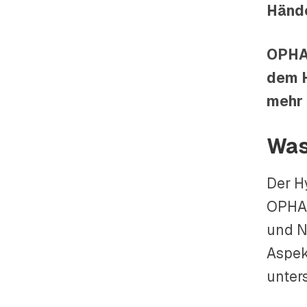
Hände
OPHAR
dem
mehr 
Was
Der H
OPHAR
und N
Aspek
unter