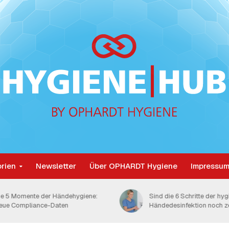
rien
Newsletter
Über OPHARDT Hygiene
Impressum
ind die 6 Schritte der hygienischen
Hygienische Händedesinfe
ändedesinfektion noch zeitgemäß?
die Menge kommt es an