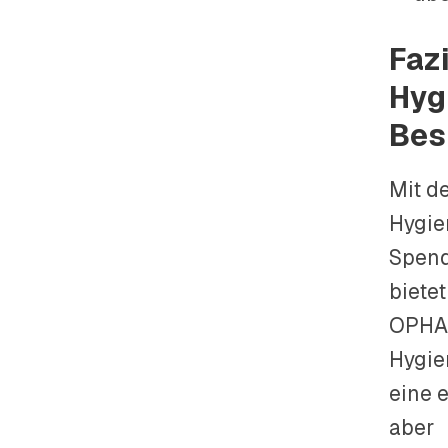
Fazi
Hyg
Bes
Mit d
Hygie
Spen
bietet
OPHA
Hygie
eine 
aber