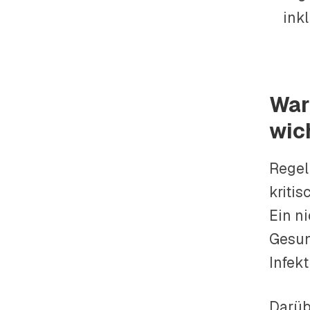
inkl
War
wic
Regel
kriti
Ein n
Gesun
Infekt
Darüb