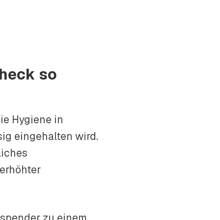
Check so
ie Hygiene in
ig eingehalten wird.
liches
 erhöhter
ospender zu einem