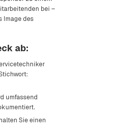
itarbeitenden bei –
as Image des
eck ab:
rvicetechniker
Stichwort:
rd umfassend
dokumentiert.
alten Sie einen