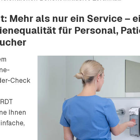
t: Mehr als nur ein Service – e
ienequalität für Personal, Pat
ucher
em
ne-
der-Check
RDT
ne Ihnen
einfache,