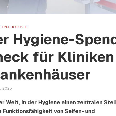
ITEN
•
PRODUKTE
er Hygiene-Spend
eck für Kliniken
rankenhäuser
li 2025
ner Welt, in der Hygiene einen zentralen Ste
ie Funktionsfähigkeit von Seifen- und