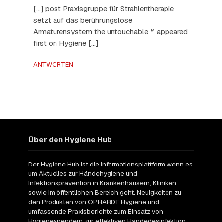
[…] post Praxisgruppe für Strahlentherapie
setzt auf das berührungslose
Armaturensystem the untouchable™ appeared
first on Hygiene […]
ANTWORTEN
Über den Hygiene Hub
Der Hygiene Hub ist die Informationsplattform wenn es
um Aktuelles zur Händehygiene und
Infektionsprävention in Krankenhäusern, Kliniken
sowie im öffentlichen Bereich geht. Neuigkeiten zu
den Produkten von OPHARDT Hygiene und
umfassende Praxisberichte zum Einsatz von
Hygienespendern zur effektiven Händedesinfektion