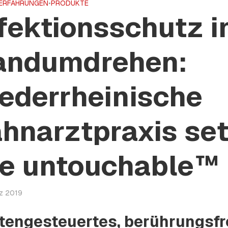
ERFAHRUNGEN
•
PRODUKTE
fektionsschutz 
andumdrehen:
ederrheinische
hnarztpraxis set
he untouchable™
rz 2019
tengesteuertes, berührungsfr