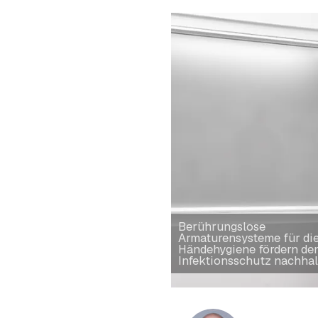
Berührungslose
Armaturensysteme für di
Händehygiene fördern de
Infektionsschutz nachhal