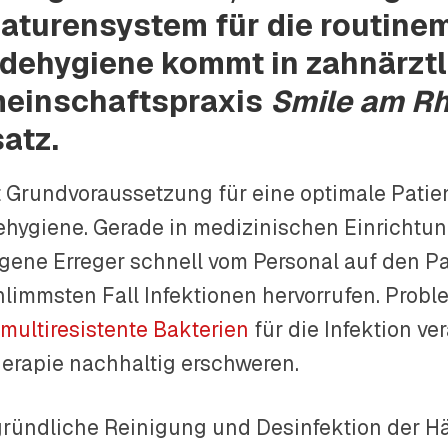
aturensystem für die routine
dehygiene kommt in zahnärztl
einschaftspraxis
Smile am Rh
satz.
st Grundvoraussetzung für eine optimale Pati
hygiene. Gerade in medizinischen Einrichtu
gene Erreger schnell vom Personal auf den P
hlimmsten Fall Infektionen hervorrufen. Probl
n
multiresistente Bakterien
für die Infektion ve
herapie nachhaltig erschweren.
gründliche Reinigung und Desinfektion der 