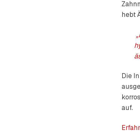
Zahnm
hebt 
„
h
ä
Die I
ausge
korro
auf.
Erfah