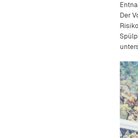
Entna
Der V
Risik
Spülp
unter