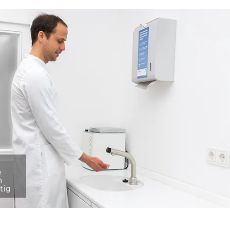
e
n
tig