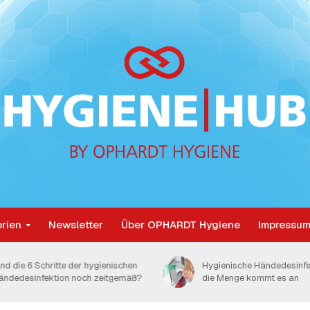
rien
Newsletter
Über OPHARDT Hygiene
Impressum
ind die 6 Schritte der hygienischen
Hygienische Händedesinfe
ändedesinfektion noch zeitgemäß?
die Menge kommt es an