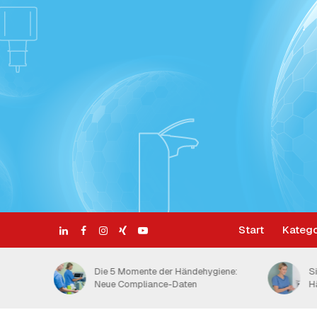
Start
Katego
 Wie viele
Die 5 Momente der Händehygiene:
S
Neue Compliance-Daten
H