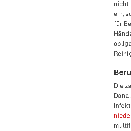
nicht
ein, 
für B
Hände
oblig
Reini
Berü
Die z
Dana 
Infek
niede
multi