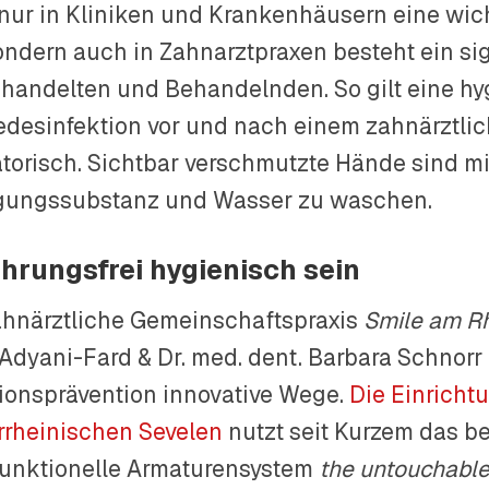
 nur in Kliniken und Krankenhäusern eine wich
sondern auch in Zahnarztpraxen besteht ein si
ehandelten und Behandelnden. So gilt eine h
desinfektion vor und nach einem zahnärztlich
atorisch. Sichtbar verschmutzte Hände sind mi
gungssubstanz und Wasser zu waschen.
hrungsfrei hygienisch sein
ahnärztliche Gemeinschaftspraxis
Smile am R
Adyani-Fard & Dr. med. dent. Barbara Schnor
tionsprävention innovative Wege.
Die Einricht
rrheinischen Sevelen
nutzt seit Kurzem das b
funktionelle Armaturensystem
the untouchabl