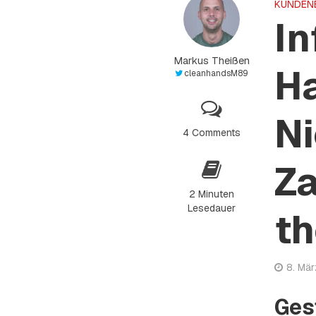
KUNDEN
In
Markus Theißen
H
cleanhandsM89
Ni
4 Comments
Za
2 Minuten
Lesedauer
t
8. Mä
Ges