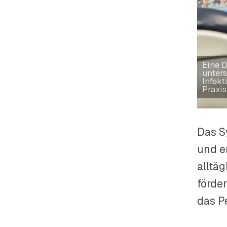
Eine D
unters
Infekt
Praxis
Das S
und e
alltä
förde
das P