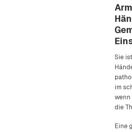
Arm
Hän
Gem
Ein
Sie i
Hände
patho
im sc
wen
die T
Eine 