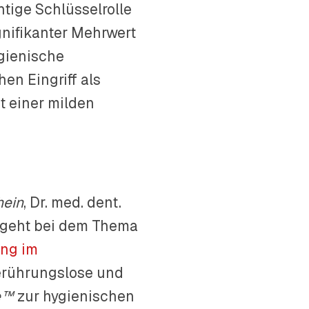
tige Schlüsselrolle
gnifikanter Mehrwert
ygienische
en Eingriff als
t einer milden
hein
, Dr. med. dent.
r geht bei dem Thema
ung im
erührungslose und
e™
zur hygienischen