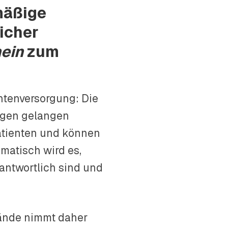
mäßige
icher
ein
zum
entenversorgung: Die
ngen gelangen
atienten und können
ematisch wird es,
rantwortlich sind und
Hände nimmt daher