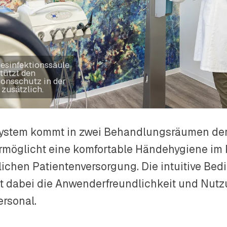
esinfektionssäule
tützt den
ionsschutz in der
 zusätzlich.
ystem kommt in zwei Behandlungsräumen der 
rmöglicht eine komfortable Händehygiene im
glichen Patientenversorgung. Die intuitive Be
rt dabei die Anwenderfreundlichkeit und Nut
ersonal.