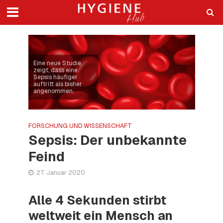
Eine neue Studie
zeigt, dass eine
Sepsis häufiger
auftritt als bisher
angenommen.
FORSCHUNG UND WISSENSCHAFT
Sepsis: Der unbekannte
Feind
27. Januar 2020
Alle 4 Sekunden stirbt
weltweit ein Mensch an