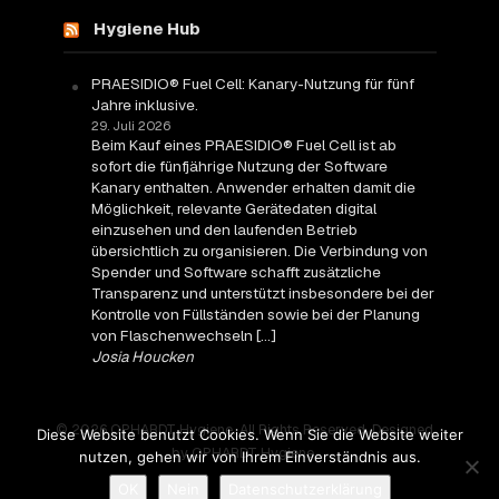
Hygiene Hub
PRAESIDIO® Fuel Cell: Kanary-Nutzung für fünf
Jahre inklusive.
29. Juli 2026
Beim Kauf eines PRAESIDIO® Fuel Cell ist ab
sofort die fünfjährige Nutzung der Software
Kanary enthalten. Anwender erhalten damit die
Möglichkeit, relevante Gerätedaten digital
einzusehen und den laufenden Betrieb
übersichtlich zu organisieren. Die Verbindung von
Spender und Software schafft zusätzliche
Transparenz und unterstützt insbesondere bei der
Kontrolle von Füllständen sowie bei der Planung
von Flaschenwechseln […]
Josia Houcken
© 2026 OPHARDT Hygiene. All Rights Reserved. Designed
Diese Website benutzt Cookies. Wenn Sie die Website weiter
by OPHARDT Hygiene.
nutzen, gehen wir von Ihrem Einverständnis aus.
OK
Nein
Datenschutzerklärung