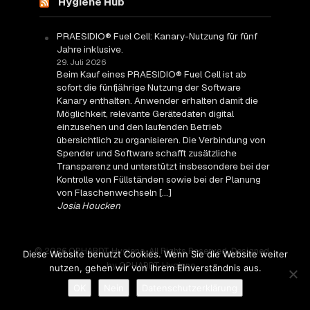
Hygiene Hub
PRAESIDIO® Fuel Cell: Kanary-Nutzung für fünf
Jahre inklusive.
29. Juli 2026
Beim Kauf eines PRAESIDIO® Fuel Cell ist ab
sofort die fünfjährige Nutzung der Software
Kanary enthalten. Anwender erhalten damit die
Möglichkeit, relevante Gerätedaten digital
einzusehen und den laufenden Betrieb
übersichtlich zu organisieren. Die Verbindung von
Spender und Software schafft zusätzliche
Transparenz und unterstützt insbesondere bei der
Kontrolle von Füllständen sowie bei der Planung
von Flaschenwechseln […]
Josia Houcken
© 2026 OPHARDT Hygiene. All Rights Reserved. Designed
Diese Website benutzt Cookies. Wenn Sie die Website weiter
by OPHARDT Hygiene.
nutzen, gehen wir von Ihrem Einverständnis aus.
OK
Nein
Datenschutzerklärung