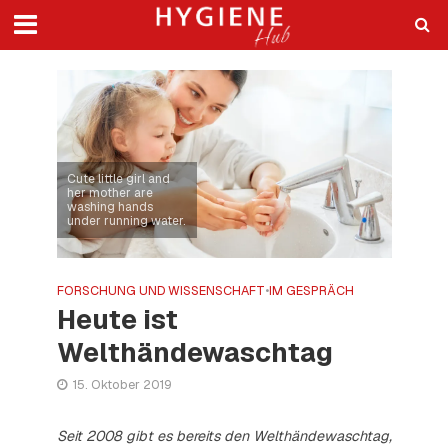
Cute little girl and
her mother are
washing hands
under running water.
FORSCHUNG UND WISSENSCHAFT
•
IM GESPRÄCH
Heute ist
Welthändewaschtag
15. Oktober 2019
Seit 2008 gibt es bereits den Welthändewaschtag,