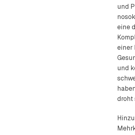
und P
nosok
eine 
Kompl
einer
Gesun
und 
schwe
haben
droht
Hinzu
Mehrk