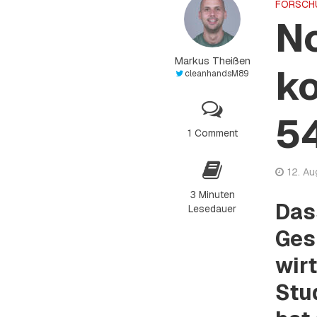
FORSCH
No
Markus Theißen
ko
cleanhandsM89
54
1 Comment
12. A
3 Minuten
Das
Lesedauer
Ges
wirt
Stu