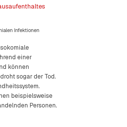
ausaufenthaltes
ialen Infektionen
nosokomiale
hrend einer
und können
droht sogar der Tod.
ndheitssystem.
hen beispielsweise
handelnden Personen.