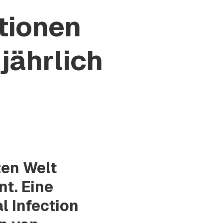
tionen
jährlich
e
en Welt
nt. Eine
l Infection