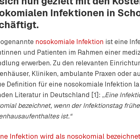
 sich nun gezielt mit den Kost
okomialen Infektionen in Scho
chäftigt.
sogenannte
nosokomiale Infektion
ist eine Inf
ntinnen und Patienten im Rahmen einer medi
dlung erwerben. Zu den relevanten Einricht
enhäuser, Kliniken, ambulante Praxen oder a
e Definition für eine nosokomiale Infektion l
den Literatur in Deutschland [1]: „
Eine Infekti
omial bezeichnet, wenn der Infektionstag früh
enhausaufenthaltes ist.“
ine Infektion wird als nosokomial bezeichne