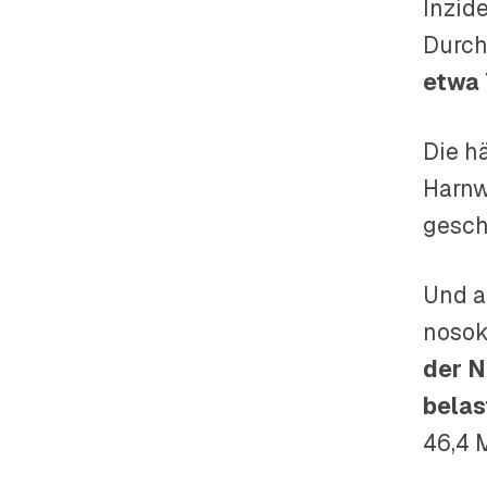
Inzid
Durch
etwa 
Die hä
Harnw
gesch
Und a
nosok
der N
belas
46,4 