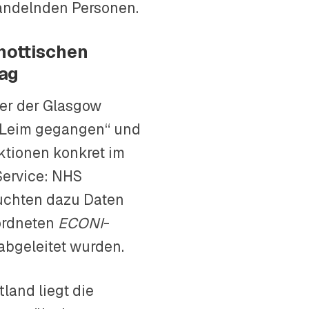
handelnden Personen.
hottischen
rag
her der Glasgow
n Leim gegangen“ und
ktionen konkret im
Service: NHS
suchten dazu Daten
ordneten
ECONI
-
 abgeleitet wurden.
tland liegt die