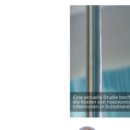
Eine aktuelle Studie bezif
die Kosten von nosokomi
Infektionen in Schottland