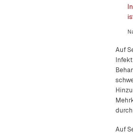
I
is
Na
Auf S
Infek
Behan
schwe
Hinzu
Mehrk
durch
Auf S