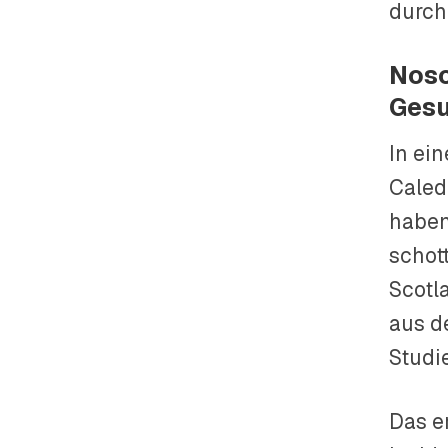
durch
Noso
Gesu
In ei
Caled
haben
schot
Scotl
aus d
Studi
Das er