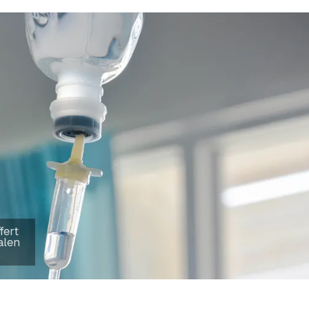
fert
alen
.