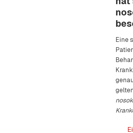
hat
nos
bes
Eine 
Patie
Behan
Krank
genau
gelten
nosok
Krank
E