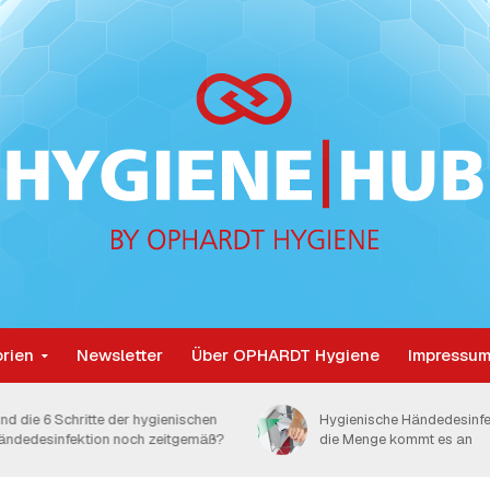
rien
Newsletter
Über OPHARDT Hygiene
Impressum
ind die 6 Schritte der hygienischen
Hygienische Händedesinfe
ändedesinfektion noch zeitgemäß?
die Menge kommt es an