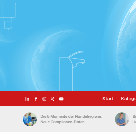
Start
Katego
 Wie viele
Die 5 Momente der Händehygiene:
S
Neue Compliance-Daten
H