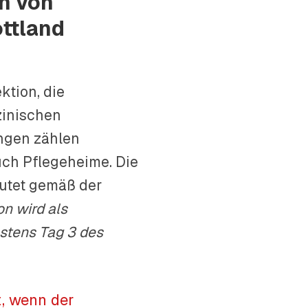
en von
ttland
ektion, die
zinischen
ungen zählen
uch Pflegeheime. Die
autet gemäß der
on wird als
estens Tag 3 des
t, wenn der