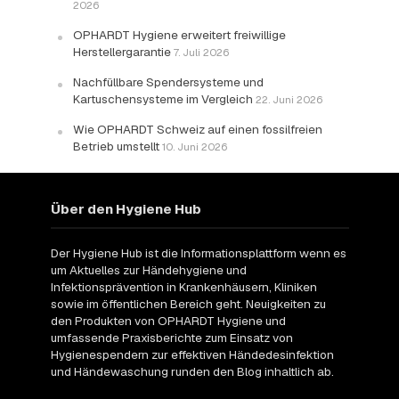
2026
OPHARDT Hygiene erweitert freiwillige
Herstellergarantie
7. Juli 2026
Nachfüllbare Spendersysteme und
Kartuschensysteme im Vergleich
22. Juni 2026
Wie OPHARDT Schweiz auf einen fossilfreien
Betrieb umstellt
10. Juni 2026
Über den Hygiene Hub
Der Hygiene Hub ist die Informationsplattform wenn es
um Aktuelles zur Händehygiene und
Infektionsprävention in Krankenhäusern, Kliniken
sowie im öffentlichen Bereich geht. Neuigkeiten zu
den Produkten von OPHARDT Hygiene und
umfassende Praxisberichte zum Einsatz von
Hygienespendern zur effektiven Händedesinfektion
und Händewaschung runden den Blog inhaltlich ab.