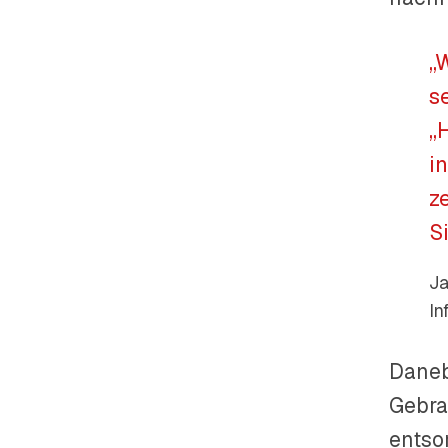
„
s
„
i
z
S
Ja
In
Daneb
Gebra
entso