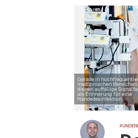
Gerade in hochfrequentie
medizinischen Bereichen
dienen auffällige Signalf
als Erinnerung für eine
Händedesinfektion.
KUNDEN