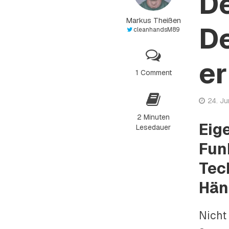
De
Markus Theißen
De
cleanhandsM89
er
1 Comment
24. Ju
2 Minuten
Eig
Lesedauer
Fun
Tec
Hän
Nicht