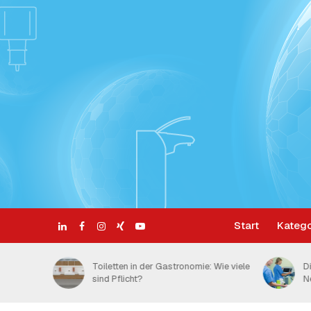
Start
Katego
 Wie viele
Die 5 Momente der Händehygiene:
S
Neue Compliance-Daten
H