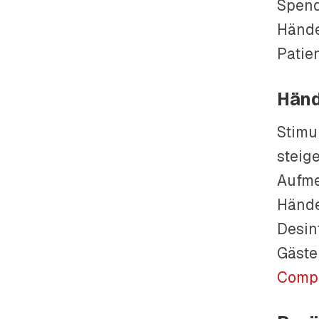
Spend
Hände
Patie
Händ
Stimu
steig
Aufme
Hände
Desin
Gäste
Compl