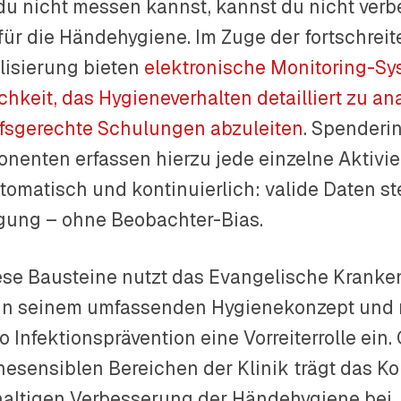
du nicht messen kannst, kannst du nicht verbe
für die Händehygiene. Im Zuge der fortschrei
alisierung bieten
elektronische Monitoring-Sy
chkeit, das Hygieneverhalten detailliert zu an
fsgerechte Schulungen abzuleiten
. Spenderin
nenten erfassen hierzu jede einzelne Aktivi
utomatisch und kontinuierlich: valide Daten st
gung – ohne Beobachter-Bias.
iese Bausteine nutzt das Evangelische Krank
 in seinem umfassenden Hygienekonzept und 
 Infektionsprävention eine Vorreiterrolle ein.
nesensiblen Bereichen der Klinik trägt das Ko
altigen Verbesserung der Händehygiene bei.