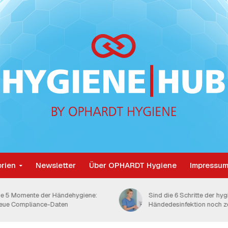
rien
Newsletter
Über OPHARDT Hygiene
Impressum
ind die 6 Schritte der hygienischen
Hygienische Händedesinfe
ändedesinfektion noch zeitgemäß?
die Menge kommt es an