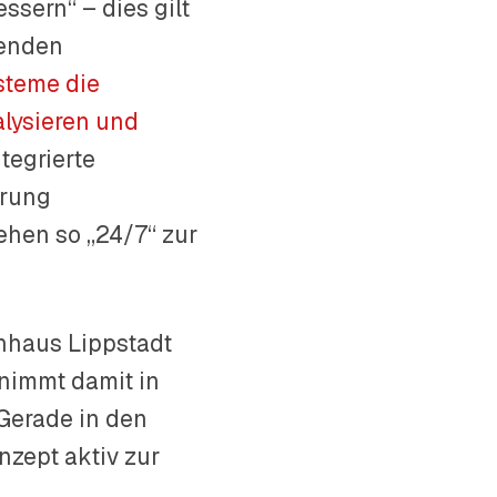
ssern“ – dies gilt
tenden
steme die
alysieren und
tegrierte
erung
ehen so „24/7“ zur
enhaus Lippstadt
nimmt damit in
 Gerade in den
nzept aktiv zur