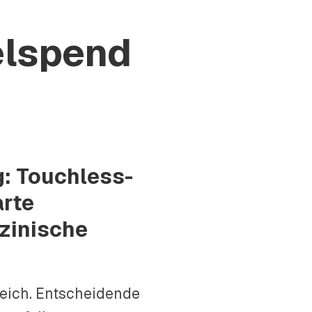
elspend
g: Touchless-
arte
zinische
leich. Entscheidende