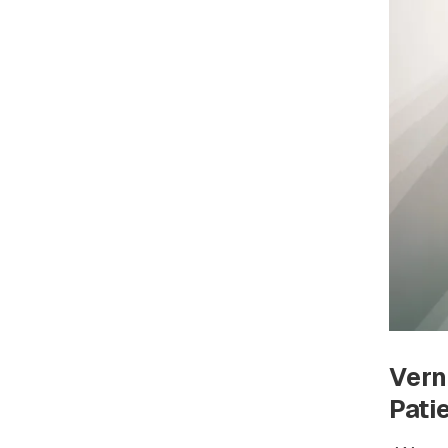
Vern
Pati