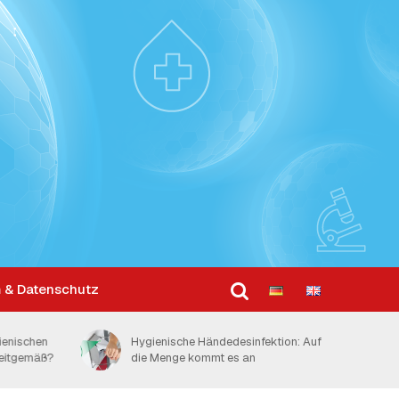
 & Datenschutz
ktion: Auf
Schweizer Spitäler mit 2,4
Desinfektionsmittelspendern pro Bett