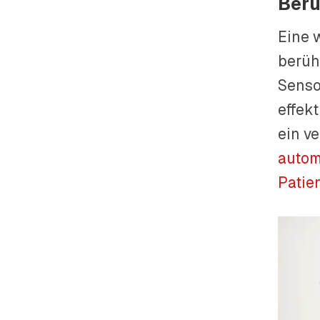
Berü
Eine 
berüh
Senso
effek
ein v
autom
Patie