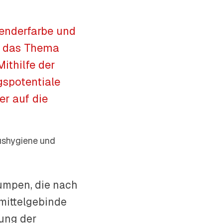
penderfarbe und
m das Thema
ithilfe der
gspotentiale
er auf die
ushygiene und
pumpen, die nach
mittelgebinde
tung der