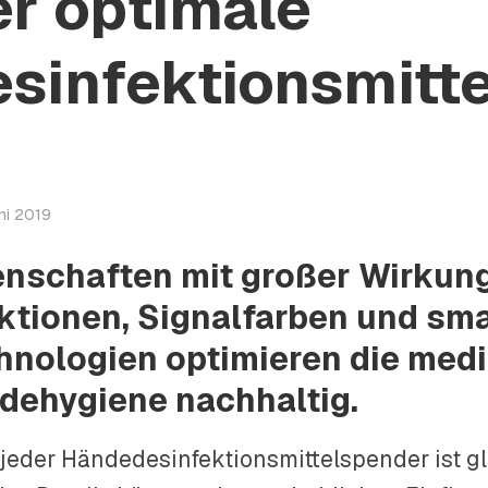
r optimale
sinfektionsmitt
ni 2019
enschaften mit großer Wirkun
ktionen, Signalfarben und sm
hnologien optimieren die medi
dehygiene nachhaltig.
 jeder Händedesinfektionsmittelspender ist g