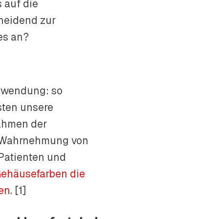
 auf die
heidend zur
es an?
Anwendung: so
sten unsere
ahmen der
e Wahrnehmung von
 Patienten und
ehäusefarben die
nen
. [1]