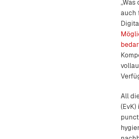
„Was 
auch 
Digit
Mögli
bedar
Kompo
volla
Verfü
All d
(EvK)
puncto
hygie
nachh