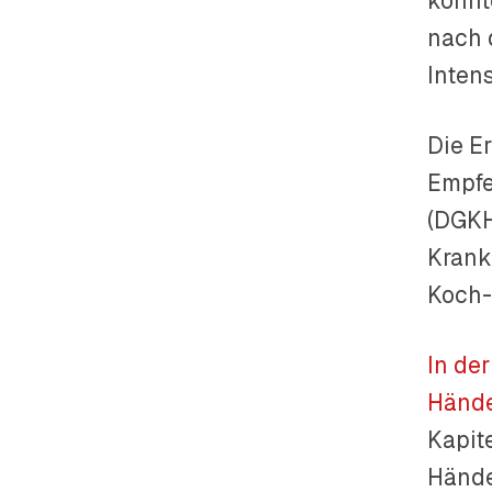
konnt
nach 
Intens
Die E
Empfe
(DGKH
Krank
Koch-I
In de
Hände
Kapit
Hände