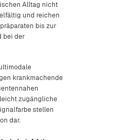
schen Alltag nicht
lfältig und reichen
präparaten bis zur
 bei der
ultimodale
 gegen krankmachende
atientennahen
 leicht zugängliche
ignalfarbe stellen
on dar.