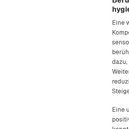
Berü
hygi
Eine 
Kompo
senso
berüh
dazu, 
Weite
reduzi
Steig
Eine 
posit