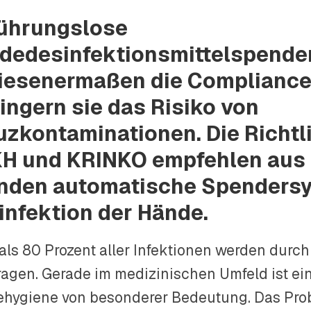
ührungslose
dedesinfektionsmittelspende
iesenermaßen die Compliance
ringern sie das Risiko von
uzkontaminationen. Die Richtl
H und KRINKO empfehlen aus 
nden automatische Spendersy
infektion der Hände.
als 80 Prozent aller Infektionen werden durc
ragen. Gerade im medizinischen Umfeld ist ein
hygiene von besonderer Bedeutung. Das Prob