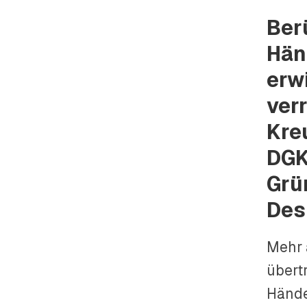
Ber
Hän
erw
ver
Kre
DGK
Grü
Des
Mehr 
übert
Hände