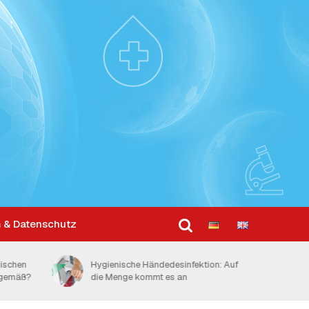
 & Datenschutz
ktion: Auf
Schweizer Spitäler mit 2,4
Desinfektionsmittelspendern pro Bett