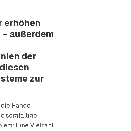
r erhöhen
 – außerdem
inien der
diesen
steme zur
h die Hände
e sorgfältige
lem: Eine Vielzahl