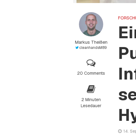
FORSCH
E
Markus Theißen
Pu
cleanhandsM89
In
20 Comments
s
2 Minuten
Lesedauer
H
14. S