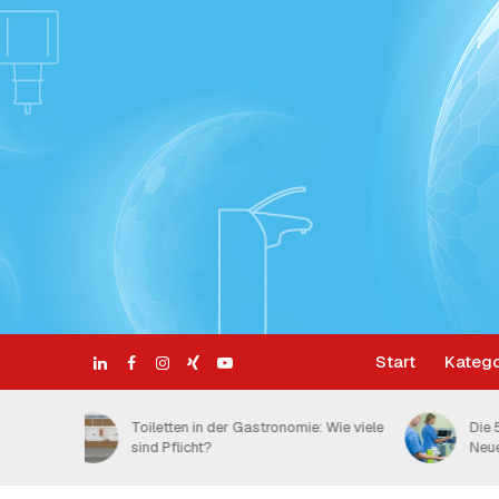
Start
Katego
 Wie viele
Die 5 Momente der Händehygiene:
S
Neue Compliance-Daten
H