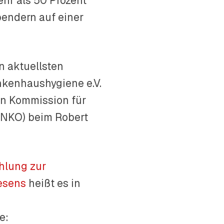
hr als 50 Prozent
endern auf einer
n aktuellsten
nkenhaushygiene e.V.
on Kommission für
INKO) beim Robert
hlung zur
esens
heißt es in
te: