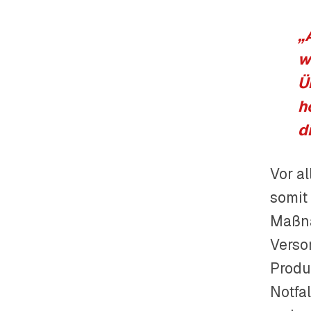
„
w
Ü
h
d
Vor a
somit
Maßna
Verso
Produ
Notfa