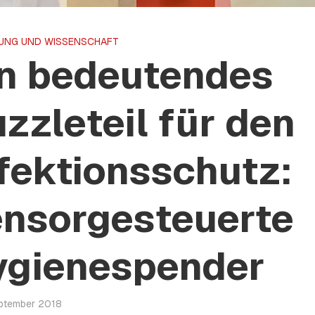
UNG UND WISSENSCHAFT
in bedeutendes
zzleteil für den
fektionsschutz:
ensorgesteuerte
ygienespender
eptember 2018