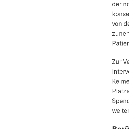
der n
konse
von d
zuneh
Patie
Zur V
Inter
Keime
Platz
Spend
weite