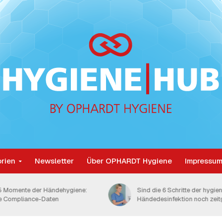
rien
Newsletter
Über OPHARDT Hygiene
Impressum
ind die 6 Schritte der hygienischen
Hygienische Händedesinfe
ändedesinfektion noch zeitgemäß?
die Menge kommt es an